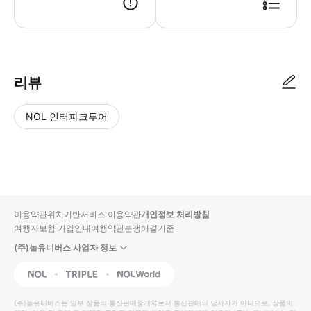
- 일본 법률에 따라 항상 좌석벨트를 착용해 주시기 바랍니다. - 안전을 위
리뷰
NOL 인터파크투어
NOL
별
사
에서
점
진/
작성
높
동
된
은
영
리뷰
순
상
이용약관
위치기반서비스 이용약관
개인정보 처리방침
입니
여행자보험 가입안내
여행약관
분쟁해결기준
다.
(주)놀유니버스 사업자 정보
별
사
NOL
Triple
Interpark Global
점
진/
높
동
(주)놀유니버스
는 일부 상품의 통신판매중개자로서 통신판매의 당사자가 아니므로, 상품의