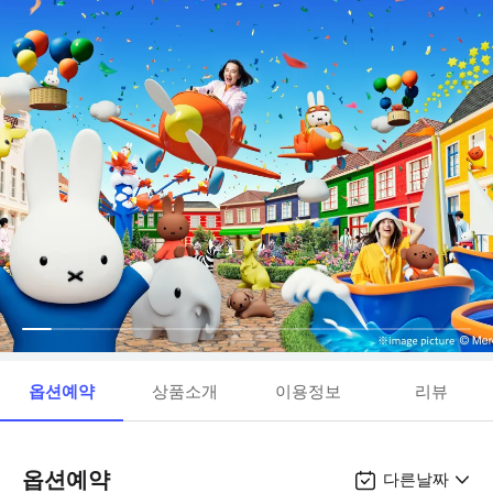
옵션예약
상품소개
이용정보
리뷰
옵션예약
다른날짜