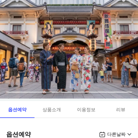
옵션예약
상품소개
이용정보
리뷰
옵션예약
다른날짜