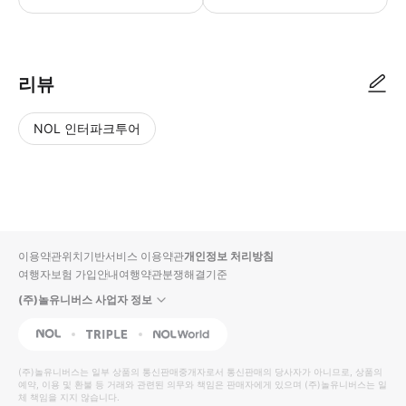
리뷰
NOL 인터파크투어
NOL
별
사
에서
점
진/
작성
높
동
된
은
영
리뷰
순
상
이용약관
위치기반서비스 이용약관
개인정보 처리방침
입니
여행자보험 가입안내
여행약관
분쟁해결기준
다.
(주)놀유니버스 사업자 정보
별
사
NOL
Triple
Interpark Global
점
진/
높
동
(주)놀유니버스
는 일부 상품의 통신판매중개자로서 통신판매의 당사자가 아니므로, 상품의
예약, 이용 및 환불 등 거래와 관련된 의무와 책임은 판매자에게 있으며
은
영
(주)놀유니버스
는 일
체 책임을 지지 않습니다.
순
상