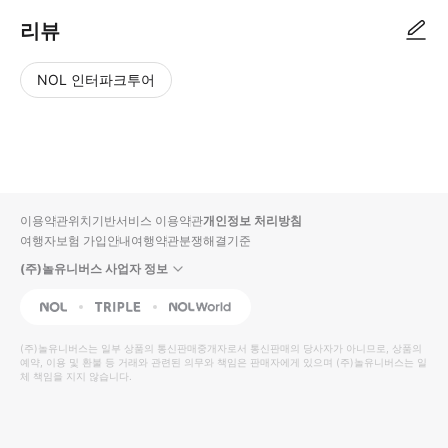
리뷰
NOL 인터파크투어
NOL
별
사
에서
점
진/
작성
높
동
된
은
영
리뷰
순
상
이용약관
위치기반서비스 이용약관
개인정보 처리방침
입니
여행자보험 가입안내
여행약관
분쟁해결기준
다.
(주)놀유니버스 사업자 정보
별
사
NOL
Triple
Interpark Global
점
진/
높
동
(주)놀유니버스
는 일부 상품의 통신판매중개자로서 통신판매의 당사자가 아니므로, 상품의
예약, 이용 및 환불 등 거래와 관련된 의무와 책임은 판매자에게 있으며
은
영
(주)놀유니버스
는 일
체 책임을 지지 않습니다.
순
상