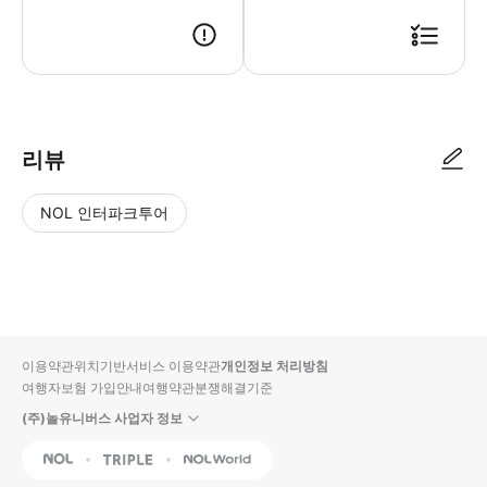
리뷰
NOL 인터파크투어
NOL
별
사
에서
점
진/
작성
높
동
된
은
영
리뷰
순
상
이용약관
위치기반서비스 이용약관
개인정보 처리방침
입니
여행자보험 가입안내
여행약관
분쟁해결기준
다.
(주)놀유니버스 사업자 정보
별
사
NOL
Triple
Interpark Global
점
진/