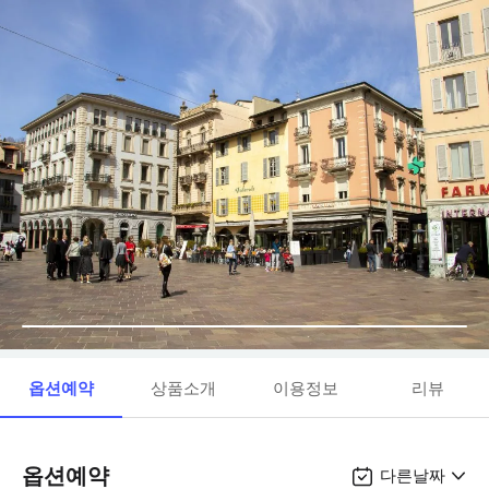
옵션예약
상품소개
이용정보
리뷰
옵션예약
다른날짜