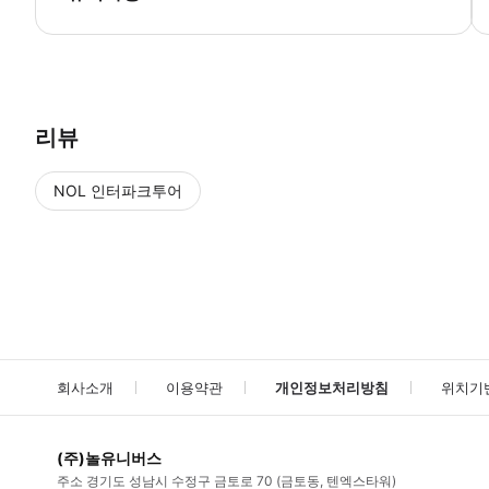
▶ 바우처 예약 확정 후 바우처가 발급이 되었는지 확인해주세요. 사용 가
리뷰
NOL 인터파크투어
NOL
에서 작성된 리뷰 입니다.
별점 높은순
별점 높은순
회사소개
이용약관
개인정보처리방침
위치기
(주)놀유니버스
주소
경기도 성남시 수정구 금토로 70 (금토동, 텐엑스타워)