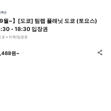
시확정
9월~】[도쿄] 팀랩 플래닛 도쿄 (토요스)
6:30 - 18:30 입장권
도쿄
티켓/입장권
3,488원~