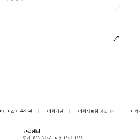
능한 바우처 발급은 확정 후 최대 30분까지 소요될 수 있습니다.
사진/동영상
사진/동영상
반서비스 이용약관
여행약관
여행자보험 가입내역
티켓
고객센터
투어 1588-3443
티켓 1544-1555