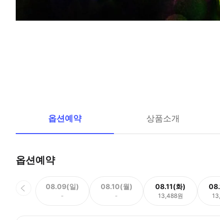
옵션예약
상품소개
옵션예약
08.09(일)
08.10(월)
08.11(화)
08
-
-
13,488원
13