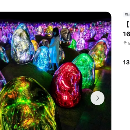
즉
【
1
1