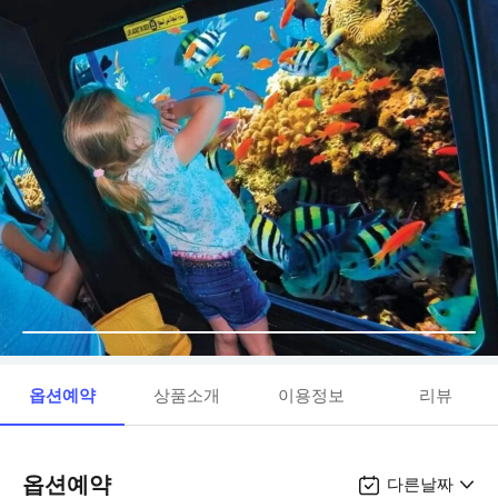
옵션예약
상품소개
이용정보
리뷰
옵션예약
다른날짜