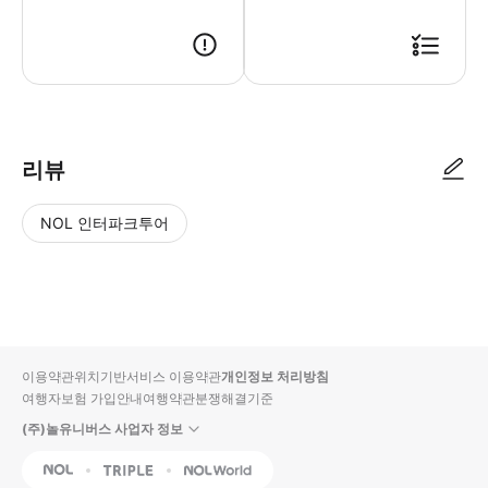
리뷰
NOL 인터파크투어
NOL
별
사
에서
점
진/
작성
높
동
된
은
영
리뷰
순
상
이용약관
위치기반서비스 이용약관
개인정보 처리방침
입니
여행자보험 가입안내
여행약관
분쟁해결기준
다.
(주)놀유니버스 사업자 정보
별
사
NOL
Triple
Interpark Global
점
진/