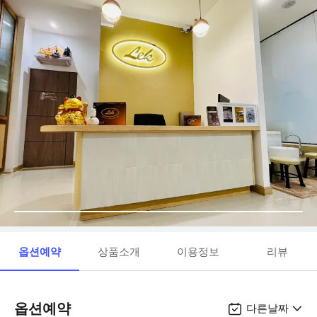
옵션예약
상품소개
이용정보
리뷰
옵션예약
다른날짜