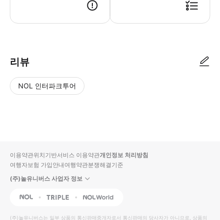
리뷰
NOL 인터파크투어
NOL
별
사
에서
점
진/
작성
높
동
된
은
영
리뷰
순
상
이용약관
위치기반서비스 이용약관
개인정보 처리방침
입니
여행자보험 가입안내
여행약관
분쟁해결기준
다.
(주)놀유니버스 사업자 정보
별
사
NOL
Triple
Interpark Global
점
진/
높
동
(주)놀유니버스
는 일부 상품의 통신판매중개자로서 통신판매의 당사자가 아니므로, 상품의