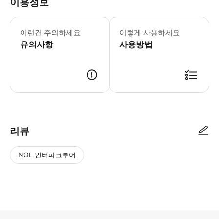
이용정보
전통적인 오페라 콘서트는 잊으세요. V
- Tip * VOCI D'ITALIA는
이런건 주의하세요
이렇게 사용하세요
유의사항
사용방법
리뷰
NOL 인터파크투어
NOL
별
사
에서
점
진/
작성
높
동
된
은
영
리뷰