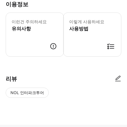
이용정보
이런건 주의하세요
이렇게 사용하세요
유의사항
사용방법
리뷰
NOL 인터파크투어
NOL
별
사
에서
점
진/
작성
높
동
된
은
영