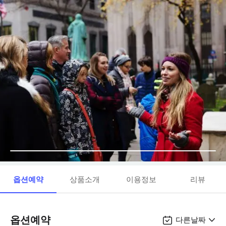
옵션예약
상품소개
이용정보
리뷰
옵션예약
다른날짜