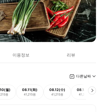
이용정보
리뷰
다른날짜
.10(월)
08.11(화)
08.12(수)
08.13(목)
08.
,215원
41,215원
41,215원
41,215원
41,