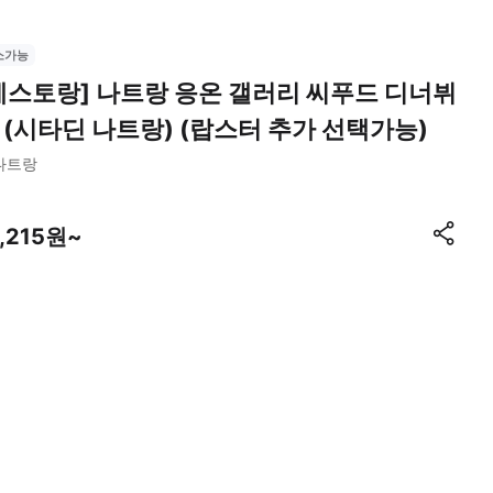
소가능
레스토랑] 나트랑 응온 갤러리 씨푸드 디너뷔
 (시타딘 나트랑) (랍스터 추가 선택가능)
나트랑
1,215원~