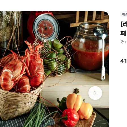
취
[
페
4