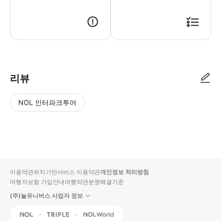
가게 점원이 예약 정보(예약 번호, 이름, 전화번호)를 확인 후 입장 가능
리뷰
NOL 인터파크투어
NOL
별
사
에서
점
진/
작성
높
동
된
은
영
리뷰
순
상
이용약관
위치기반서비스 이용약관
개인정보 처리방침
입니
여행자보험 가입안내
여행약관
분쟁해결기준
다.
(주)놀유니버스 사업자 정보
별
사
NOL
Triple
Interpark Global