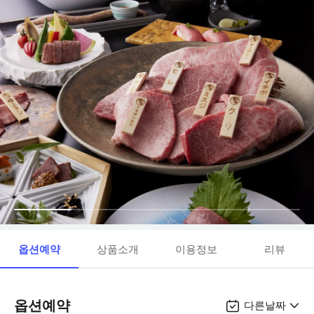
옵션예약
상품소개
이용정보
리뷰
옵션예약
다른날짜