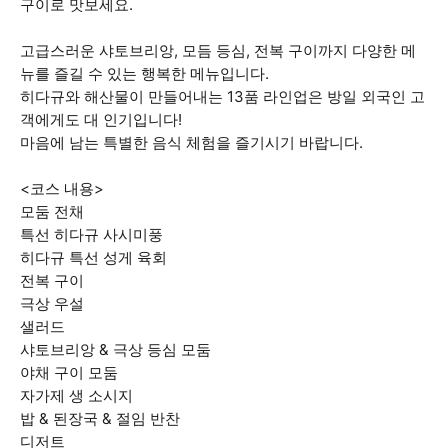
구이로 맛보세요.
고급스러운 샤토브리앙, 모듬 등심, 전복 구이까지 다양한 메
뉴를 즐길 수 있는 행복한 메뉴입니다.
히다규와 해산물이 만들어내는 13품 라인업은 방일 외국인 고
객에게도 대 인기입니다!
마음에 남는 특별한 음식 체험을 즐기시기 바랍니다.
<코스 내용>
모둠 전채
특선 히다규 사시미풍
히다규 특선 성게 육회
전복 구이
극상 우설
샐러드
샤토브리앙 & 극상 등심 모둠
야채 구이 모둠
자가제 생 소시지
밥 & 된장국 & 절임 반찬
디저트