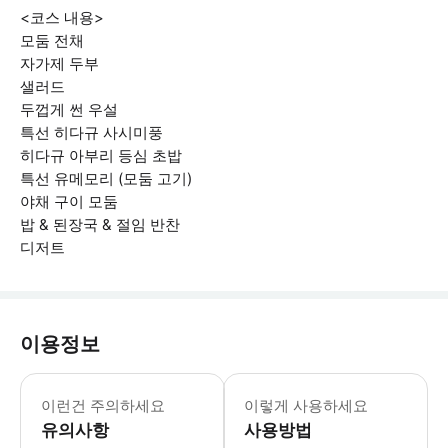
<코스 내용>
모둠 전채
자가제 두부
샐러드
두껍게 썬 우설
특선 히다규 사시미풍
히다규 아부리 등심 초밥
특선 유메모리 (모둠 고기)
야채 구이 모둠
밥 & 된장국 & 절임 반찬
디저트
이용정보
저희 코스는 반드시 방문하시는 인원수만
이런건 주의하세요
이렇게 사용하세요
유의사항
사용방법