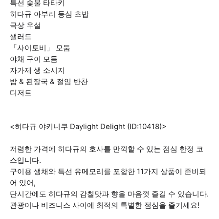
특선 숯불 타타키
히다규 아부리 등심 초밥
극상 우설
샐러드
「사이토비」 모둠
야채 구이 모둠
자가제 생 소시지
밥 & 된장국 & 절임 반찬
디저트
<히다규 야키니쿠 Daylight Delight (ID:10418)>
저렴한 가격에 히다규의 호사를 만끽할 수 있는 점심 한정 코
스입니다.
구이용 생채와 특선 유메모리를 포함한 11가지 상품이 준비되
어 있어,
단시간에도 히다규의 감칠맛과 향을 마음껏 즐길 수 있습니다.
관광이나 비즈니스 사이에 최적의 특별한 점심을 즐기세요!