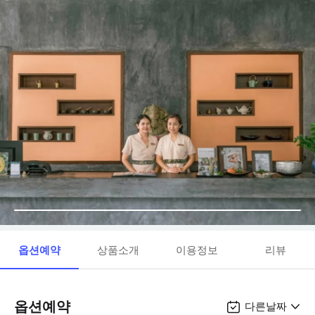
옵션예약
상품소개
이용정보
리뷰
옵션예약
다른날짜