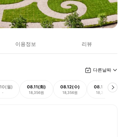
이용정보
리뷰
다른날짜
.10(월)
08.11(화)
08.12(수)
08.13(목)
08.
-
18,356원
18,356원
18,356원
18,