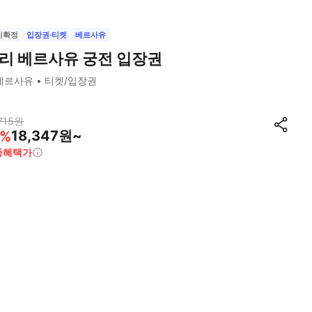
시확정
입장권·티켓
베르사유
리 베르사유 궁전 입장권
베르사유
티켓/입장권
715
원
18,347원~
%
종혜택가