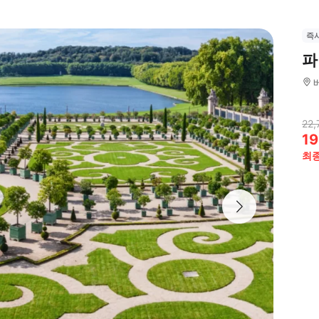
즉
파
22,
19
최