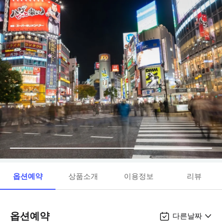
옵션예약
상품소개
이용정보
리뷰
옵션예약
다른날짜