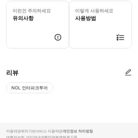
이런건 주의하세요
이렇게 사용하세요
유의사항
사용방법
리뷰
NOL 인터파크투어
NOL
별
사
에서
점
진/
작성
높
동
된
은
영
리뷰
순
상
이용약관
위치기반서비스 이용약관
개인정보 처리방침
입니
여행자보험 가입안내
여행약관
분쟁해결기준