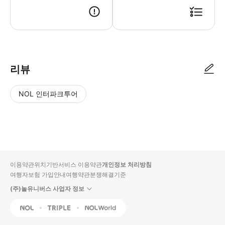
리뷰
NOL 인터파크투어
NOL
별
사
에서
점
진/
작성
높
동
된
은
영
리뷰
순
상
이용약관
위치기반서비스 이용약관
개인정보 처리방침
입니
여행자보험 가입안내
여행약관
분쟁해결기준
다.
(주)놀유니버스 사업자 정보
별
사
NOL
Triple
Interpark Global
점
진/