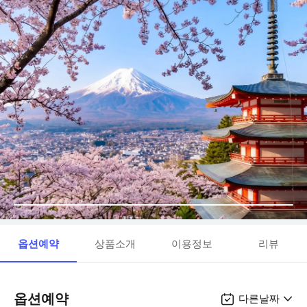
옵션예약
상품소개
이용정보
리뷰
옵션예약
다른날짜