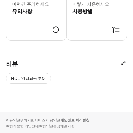
이런건 주의하세요
이렇게 사용하세요
유의사항
사용방법
● 예약접수 후 확정이 되면 이용가능합니다. ● 바우처에 안내된 사용 방법
리뷰
NOL 인터파크투어
NOL
별
사
에서
점
진/
작성
높
동
된
은
영
리뷰
순
상
이용약관
위치기반서비스 이용약관
개인정보 처리방침
입니
여행자보험 가입안내
여행약관
분쟁해결기준
다.