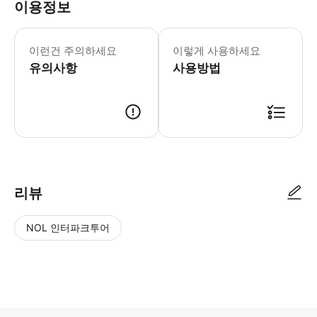
이용정보
본 그룹 투어에서는 휠체어 사용, 보행
이런건 주의하세요
이렇게 사용하세요
유의사항
사용방법
● 예약접수 후 확정이 되면 이용가능합니다. ● 바우처에 안내된 사용 방법
리뷰
NOL 인터파크투어
NOL
별
사
에서
점
진/
작성
높
동
된
은
영