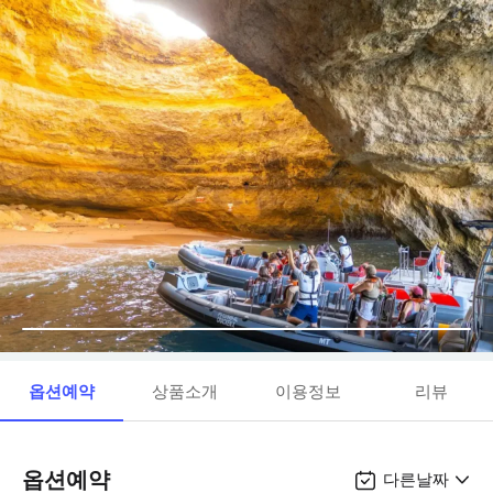
옵션예약
상품소개
이용정보
리뷰
옵션예약
다른날짜