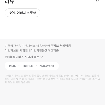
리뷰
NOL 인터파크투어
NOL
별
사
에서
점
진/
작성
높
동
된
은
영
리뷰
순
상
이용약관
위치기반서비스 이용약관
개인정보 처리방침
입니
여행자보험 가입안내
여행약관
분쟁해결기준
다.
(주)놀유니버스 사업자 정보
별
사
NOL
Triple
Interpark Global
점
진/
높
동
(주)놀유니버스
는 일부 상품의 통신판매중개자로서 통신판매의 당사자가 아니므로, 상품의
예약, 이용 및 환불 등 거래와 관련된 의무와 책임은 판매자에게 있으며
은
영
(주)놀유니버스
는 일
체 책임을 지지 않습니다.
순
상