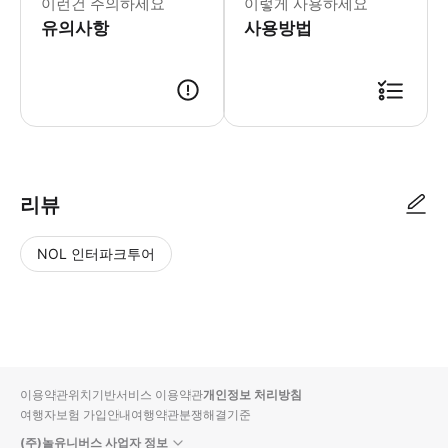
이런건 주의하세요
이렇게 사용하세요
유의사항
사용방법
● 예약접수 후 확정이 되면 이용가능합니다. ● 바우처에 안내된 사용 방법
리뷰
NOL 인터파크투어
NOL
별
사
에서
점
진/
작성
높
동
된
은
영
리뷰
순
상
이용약관
위치기반서비스 이용약관
개인정보 처리방침
입니
여행자보험 가입안내
여행약관
분쟁해결기준
다.
(주)놀유니버스 사업자 정보