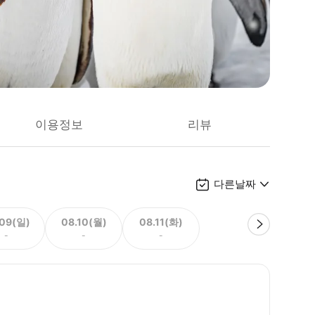
이용정보
리뷰
다른날짜
.09(일)
08.10(월)
08.11(화)
-
-
-