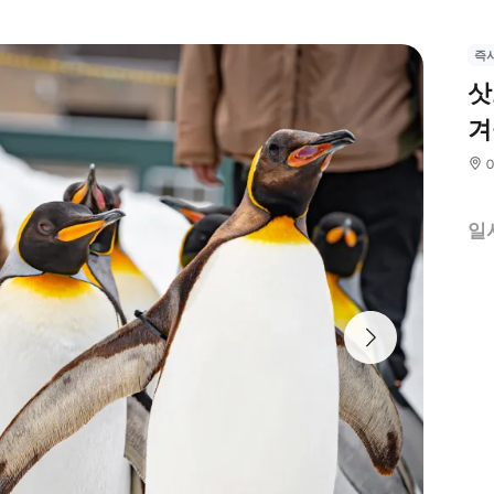
즉
삿
겨
일