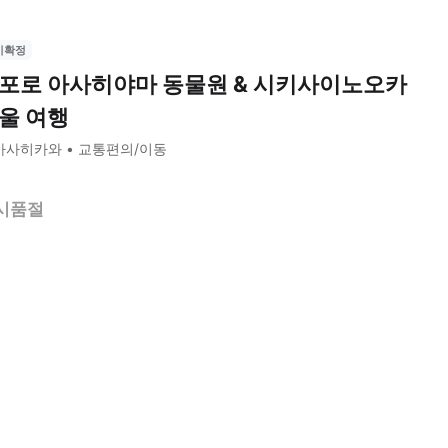
시확정
포로 아사히야마 동물원 & 시키사이노오카
울 여행
아사히카와
교통편의/이동
시품절