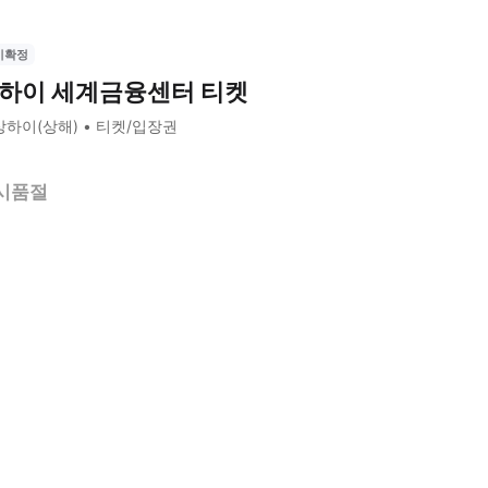
시확정
하이 세계금융센터 티켓
상하이(상해)
티켓/입장권
시품절