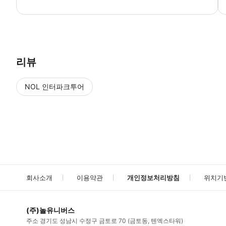
티켓 교환 장소와 입장 장소는 서로 다릅니다. 안내: 안개비 날씨는 관람
리뷰
NOL 인터파크투어
NOL
에서 작성된 리뷰 입니다.
별점 높은순
별점 높은순
회사소개
이용약관
개인정보처리방침
위치기
(주)놀유니버스
주소
경기도 성남시 수정구 금토로 70 (금토동, 텐엑스타워)