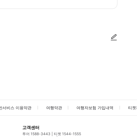
에 영향을 줄 수 있습니다! 태풍 또는 기타 불가항력 사유로 휴관 시 환불 또는
사진/동영상
사진/동영상
반서비스 이용약관
여행약관
여행자보험 가입내역
티켓
고객센터
투어 1588-3443
티켓 1544-1555