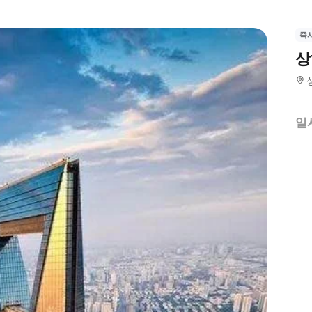
즉
상
일