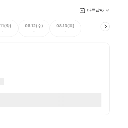
다른날짜
.11(화)
08.12(수)
08.13(목)
-
-
-