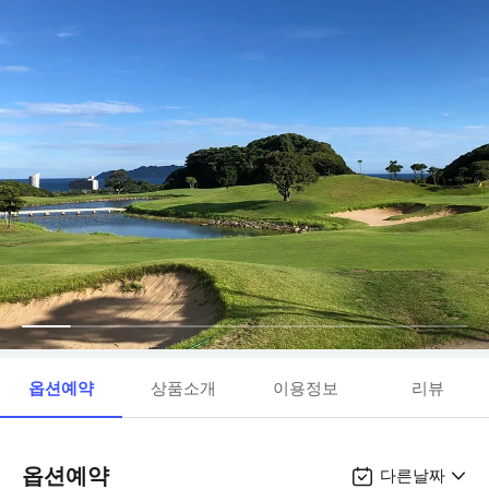
옵션예약
상품소개
이용정보
리뷰
옵션예약
다른날짜