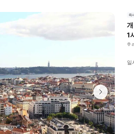
즉
개
1
일