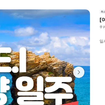
취
[
P
일