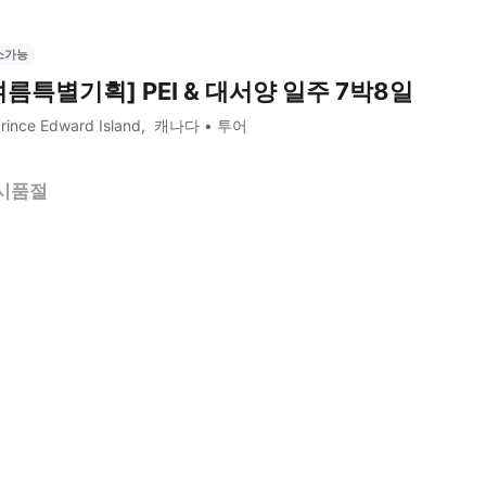
소가능
여름특별기획] PEI & 대서양 일주 7박8일
rince Edward Island
캐나다
투어
시품절