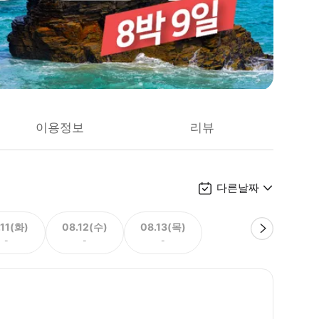
이용정보
리뷰
다른날짜
.11(화)
08.12(수)
08.13(목)
-
-
-