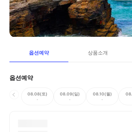
옵션예약
상품소개
옵션예약
08.08(토)
08.09(일)
08.10(월)
08
-
-
-