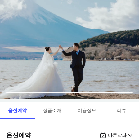
옵션예약
상품소개
이용정보
리뷰
옵션예약
다른날짜