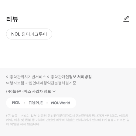
리뷰
NOL 인터파크투어
NOL
별
사
에서
점
진/
작성
높
동
된
은
영
리뷰
순
상
이용약관
위치기반서비스 이용약관
개인정보 처리방침
입니
여행자보험 가입안내
여행약관
분쟁해결기준
다.
(주)놀유니버스 사업자 정보
별
사
NOL
Triple
Interpark Global
점
진/
높
동
(주)놀유니버스
는 일부 상품의 통신판매중개자로서 통신판매의 당사자가 아니므로, 상품의
예약, 이용 및 환불 등 거래와 관련된 의무와 책임은 판매자에게 있으며
은
영
(주)놀유니버스
는 일
체 책임을 지지 않습니다.
순
상