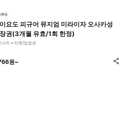
시확정
이요도 피규어 뮤지엄 미라이자 오사카성
장권(3개월 유효/1회 한정)
오사카
티켓/입장권
,766원~