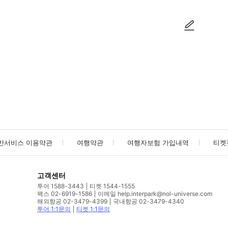
사진/동영상
사진/동영상
반서비스 이용약관
여행약관
여행자보험 가입내역
티켓
고객센터
투어 1588-3443
티켓 1544-1555
팩스 02-6919-1586
이메일 help.interpark@nol-universe.com
해외항공 02-3479-4399
국내항공 02-3479-4340
투어 1:1문의
티켓 1:1문의