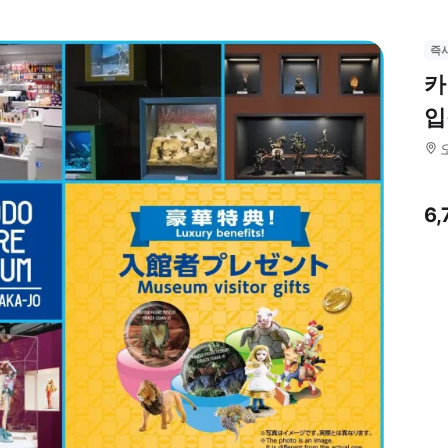
즉
카
입
6