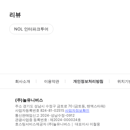
리뷰
NOL 인터파크투어
NOL
에서 작성된 리뷰 입니다.
별점 높은순
별점 높은순
회사소개
이용약관
개인정보처리방침
위치기
(주)놀유니버스
주소
경기도 성남시 수정구 금토로 70 (금토동, 텐엑스타워)
사업자등록번호
824-81-02515
사업자정보확인
통신판매업신고
2024-성남수정-0912
관광사업증 등록번호 : 제2024-000024호
호스팅서비스제공자 (주)놀유니버스｜ 대표이사 이철웅