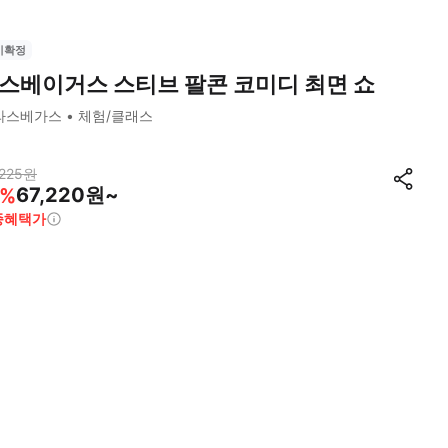
시확정
스베이거스 스티브 팔콘 코미디 최면 쇼
라스베가스
체험/클래스
225
원
67,220원~
%
종혜택가