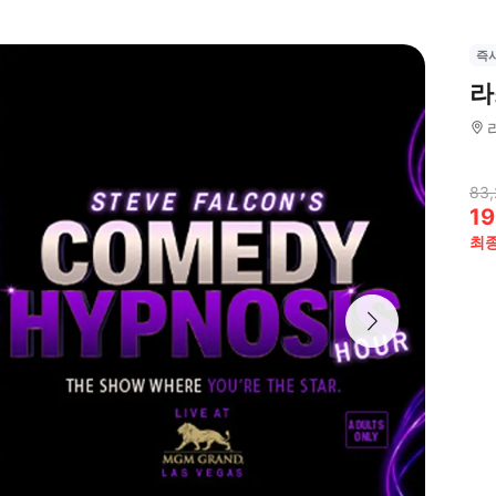
즉
라
83,
19
최