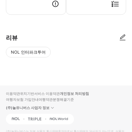
리뷰
NOL 인터파크투어
NOL
별
사
에서
점
진/
작성
높
동
된
은
영
리뷰
순
상
이용약관
위치기반서비스 이용약관
개인정보 처리방침
입니
여행자보험 가입안내
여행약관
분쟁해결기준
다.
(주)놀유니버스 사업자 정보
별
사
NOL
Triple
Interpark Global
점
진/
높
동
(주)놀유니버스
는 일부 상품의 통신판매중개자로서 통신판매의 당사자가 아니므로, 상품의