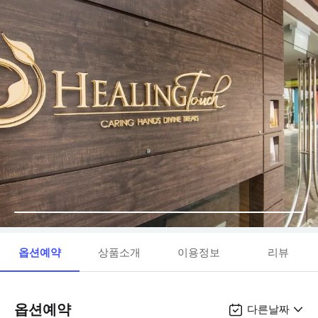
옵션예약
상품소개
이용정보
리뷰
옵션예약
다른날짜