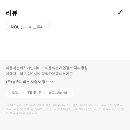
리뷰
NOL 인터파크투어
NOL
별
사
에서
점
진/
작성
높
동
된
은
영
리뷰
순
상
이용약관
위치기반서비스 이용약관
개인정보 처리방침
입니
여행자보험 가입안내
여행약관
분쟁해결기준
다.
(주)놀유니버스 사업자 정보
별
사
NOL
Triple
Interpark Global
점
진/
높
동
(주)놀유니버스
는 일부 상품의 통신판매중개자로서 통신판매의 당사자가 아니므로, 상품의
예약, 이용 및 환불 등 거래와 관련된 의무와 책임은 판매자에게 있으며
은
영
(주)놀유니버스
는 일
체 책임을 지지 않습니다.
순
상