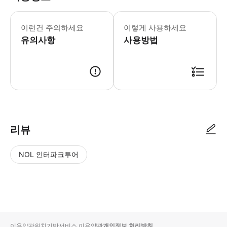
방문 시간 최소 1시간 30분
이런건 주의하세요
이렇게 사용하세요
유의사항
사용방법
● 예약접수 후 확정이 되면 이용가능합니다. ● 바우처에 안내된 사용 방법
리뷰
NOL 인터파크투어
NOL
별
사
에서
점
진/
작성
높
동
된
은
영
리뷰
순
상
이용약관
위치기반서비스 이용약관
개인정보 처리방침