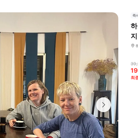
즉
하
지
39,
19
최