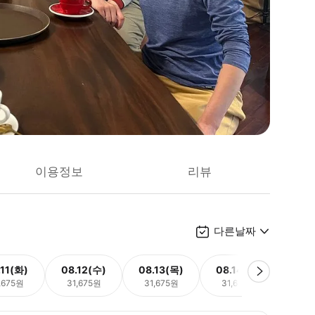
이용정보
리뷰
다른날짜
.11(화)
08.12(수)
08.13(목)
08.14(금)
08.
,675원
31,675원
31,675원
31,675원
31,