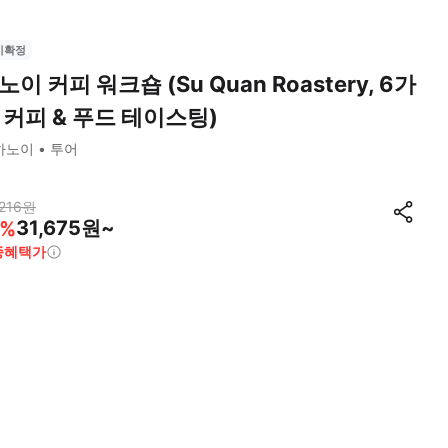
시확정
노이 커피 워크숍 (Su Quan Roastery, 6가
 커피 & 푸드 테이스팅)
하노이
투어
216
원
31,675원~
%
종혜택가