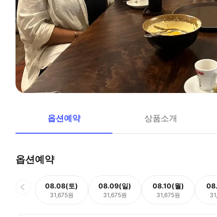
옵션예약
상품소개
옵션예약
08.08(토)
08.09(일)
08.10(월)
08
31,675원
31,675원
31,675원
31