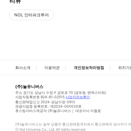
리뷰
NOL 인터파크투어
NOL
에서 작성된 리뷰 입니다.
별점 높은순
별점 높은순
회사소개
이용약관
개인정보처리방침
위치기
(주)놀유니버스
주소
경기도 성남시 수정구 금토로 70 (금토동, 텐엑스타워)
사업자등록번호
824-81-02515
사업자정보확인
통신판매업신고
2024-성남수정-0912
관광사업증 등록번호 : 제2024-000024호
호스팅서비스제공자 (주)놀유니버스｜ 대표이사 이철웅
(주)놀유니버스
는 일부 상품의 통신판매중개자로서 통신판매의 당사자가 아니
ⓒ
Nol Universe Co
., Ltd. All rights reserved.