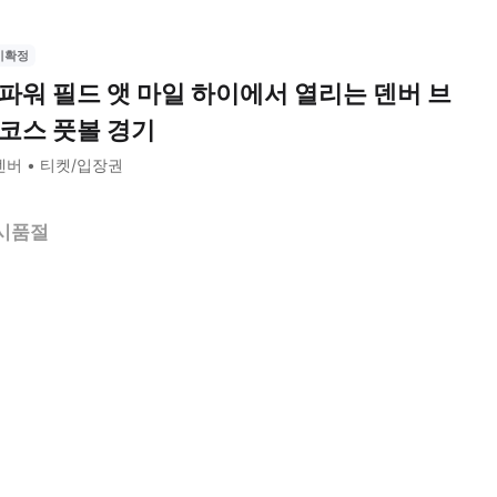
시확정
파워 필드 앳 마일 하이에서 열리는 덴버 브
코스 풋볼 경기
덴버
티켓/입장권
시품절