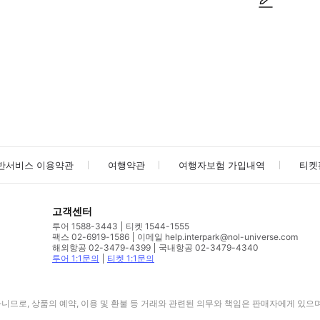
사진/동영상
사진/동영상
반서비스 이용약관
여행약관
여행자보험 가입내역
티켓
고객센터
투어 1588-3443
티켓 1544-1555
팩스 02-6919-1586
이메일 help.interpark@nol-universe.com
해외항공 02-3479-4399
국내항공 02-3479-4340
투어 1:1문의
티켓 1:1문의
므로, 상품의 예약, 이용 및 환불 등 거래와 관련된 의무와 책임은 판매자에게 있으