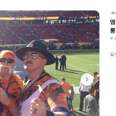
즉
엠
롱
일