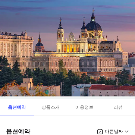
옵션예약
상품소개
이용정보
리뷰
옵션예약
다른날짜