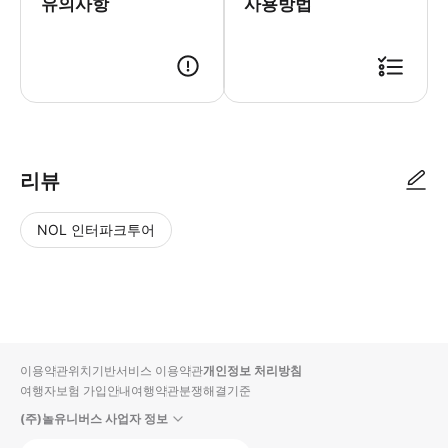
유의사항
사용방법
예약 확정 후 별도로 투어 관련 연락을 드립니다. [마드리드 왕궁 입장 티켓 안내]
리뷰
NOL 인터파크투어
NOL
별
사
에서
점
진/
작성
높
동
된
은
영
리뷰
순
상
이용약관
위치기반서비스 이용약관
개인정보 처리방침
입니
여행자보험 가입안내
여행약관
분쟁해결기준
다.
(주)놀유니버스 사업자 정보