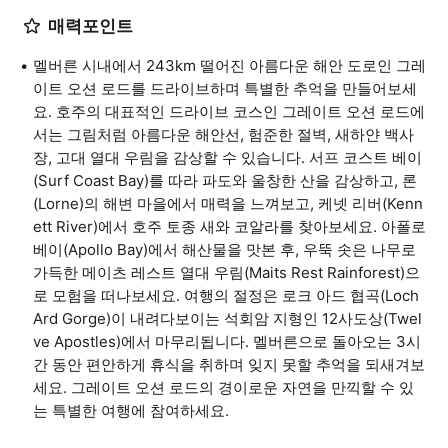
매력포인트
멜버른 시내에서 243km 떨어진 아름다운 해안 도로인 그레
이트 오션 로드를 드라이브하며 특별한 추억을 만들어보세
요. 호주의 대표적인 드라이브 코스인 그레이트 오션 로드에
서는 그림처럼 아름다운 해안선, 험준한 절벽, 새하얀 백사
장, 고대 열대 우림을 감상할 수 있습니다. 서프 코스트 베이
(Surf Coast Bay)를 따라 파도와 울창한 산을 감상하고, 론
(Lorne)의 해변 마을에서 매력을 느껴보고, 케넷 리버(Kenn
ett River)에서 호주 토종 새와 코알라를 찾아보세요. 아폴로
베이(Apollo Bay)에서 해산물을 맛본 후, 우뚝 솟은 나무로
가득한 메이츠 레스트 열대 우림(Maits Rest Rainforest)으
로 모험을 떠나보세요. 여행의 절정은 로크 아드 협곡(Loch
Ard Gorge)이 내려다보이는 석회암 지형인 12사도상(Twel
ve Apostles)에서 마무리됩니다. 멜버른으로 돌아오는 3시
간 동안 편안하게 휴식을 취하며 잊지 못할 추억을 되새겨보
세요. 그레이트 오션 로드의 경이로운 자연을 만끽할 수 있
는 특별한 여행에 참여하세요.