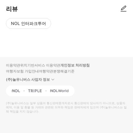
리뷰
NOL 인터파크투어
NOL
별
사
에서
점
진/
작성
높
동
된
은
영
리뷰
순
상
이용약관
위치기반서비스 이용약관
개인정보 처리방침
입니
여행자보험 가입안내
여행약관
분쟁해결기준
다.
(주)놀유니버스 사업자 정보
별
사
NOL
Triple
Interpark Global
점
진/
높
동
(주)놀유니버스
는 일부 상품의 통신판매중개자로서 통신판매의 당사자가 아니므로, 상품의
예약, 이용 및 환불 등 거래와 관련된 의무와 책임은 판매자에게 있으며
은
영
(주)놀유니버스
는 일
체 책임을 지지 않습니다.
순
상