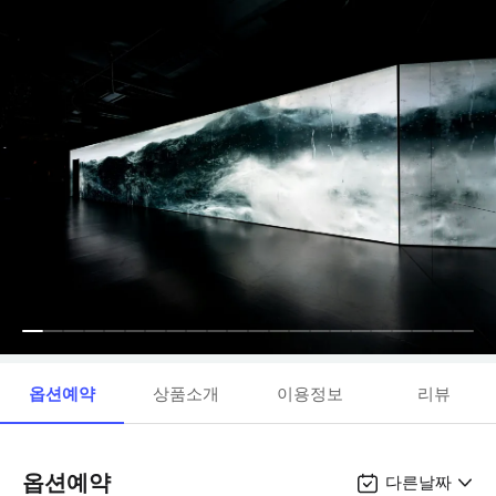
옵션예약
상품소개
이용정보
리뷰
옵션예약
다른날짜