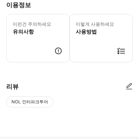
이용정보
- 모든 참가자는 150m 수영이 가능
이런건 주의하세요
이렇게 사용하세요
유의사항
사용방법
● 예약접수 후 확정이 되면 이용가능합니다. ● 바우처에 안내된 사용 방법
리뷰
NOL 인터파크투어
NOL
별
사
에서
점
진/
작성
높
동
된
은
영