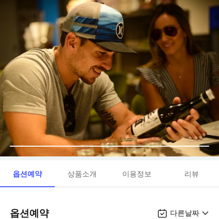
옵션예약
상품소개
이용정보
리뷰
옵션예약
다른날짜