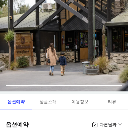
옵션예약
상품소개
이용정보
리뷰
옵션예약
다른날짜