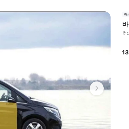
즉
바
C
13