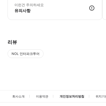
이런건 주의하세요
유의사항
● 예약접수 후 확정이 되면 이용가능합니다. ● 바우처에 안내된 사용 
리뷰
NOL 인터파크투어
NOL
에서 작성된 리뷰 입니다.
별점 높은순
별점 높은순
회사소개
이용약관
개인정보처리방침
위치기