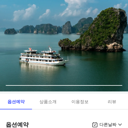
옵션예약
상품소개
이용정보
리뷰
옵션예약
다른날짜