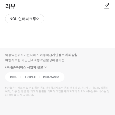
리뷰
NOL 인터파크투어
NOL
별
사
에서
점
진/
작성
높
동
된
은
영
리뷰
순
상
이용약관
위치기반서비스 이용약관
개인정보 처리방침
입니
여행자보험 가입안내
여행약관
분쟁해결기준
다.
(주)놀유니버스 사업자 정보
별
사
NOL
Triple
Interpark Global
점
진/
높
동
(주)놀유니버스
는 일부 상품의 통신판매중개자로서 통신판매의 당사자가 아니므로, 상품의
예약, 이용 및 환불 등 거래와 관련된 의무와 책임은 판매자에게 있으며
은
영
(주)놀유니버스
는 일
체 책임을 지지 않습니다.
순
상