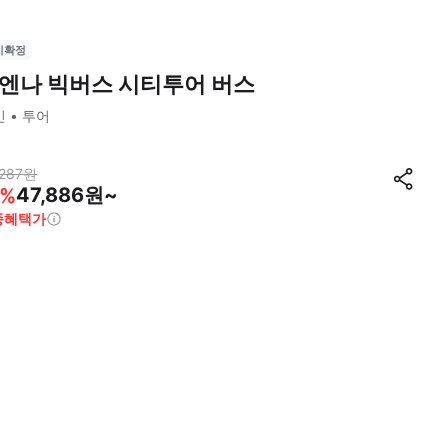
시확정
엔나 빅버스 시티투어 버스
빈
투어
287
원
47,886원~
%
종혜택가