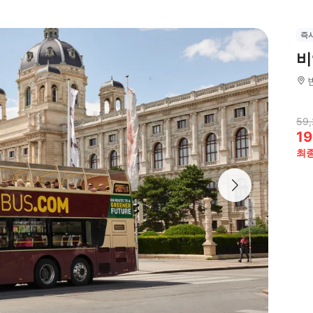
즉
비
59,
19
최