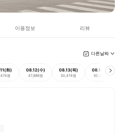
이용정보
리뷰
다른날짜
.11(화)
08.12(수)
08.13(목)
08.14(금)
08.
,474원
47,886원
50,474원
50,474원
50,