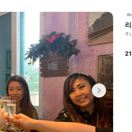
즉
리
L
2