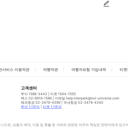
사진/동영상
사진/동영상
반서비스 이용약관
여행약관
여행자보험 가입내역
티켓
고객센터
투어 1588-3443
티켓 1544-1555
팩스 02-6919-1586
이메일 help.interpark@nol-universe.com
해외항공 02-3479-4399
국내항공 02-3479-4340
투어 1:1문의
티켓 1:1문의
므로, 상품의 예약, 이용 및 환불 등 거래와 관련된 의무와 책임은 판매자에게 있으