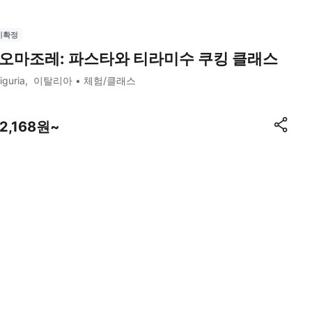
시확정
오마조레: 파스타와 티라미수 쿠킹 클래스
iguria
이탈리아
체험/클래스
12,168원~