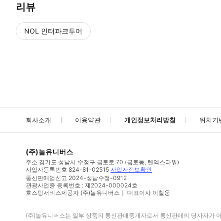
리뷰
NOL 인터파크투어
NOL
에서 작성된 리뷰 입니다.
별점 높은순
별점 높은순
회사소개
이용약관
개인정보처리방침
위치기
(주)놀유니버스
주소
경기도 성남시 수정구 금토로 70 (금토동, 텐엑스타워)
사업자등록번호
824-81-02515
사업자정보확인
통신판매업신고
2024-성남수정-0912
관광사업증 등록번호 : 제2024-000024호
호스팅서비스제공자 (주)놀유니버스｜ 대표이사 이철웅
(주)놀유니버스
는 일부 상품의 통신판매중개자로서 통신판매의 당사자가 아니