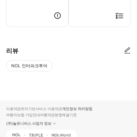
리뷰
NOL 인터파크투어
NOL
별
사
에서
점
진/
작성
높
동
된
은
영
리뷰
순
상
이용약관
위치기반서비스 이용약관
개인정보 처리방침
입니
여행자보험 가입안내
여행약관
분쟁해결기준
다.
(주)놀유니버스 사업자 정보
별
사
NOL
Triple
Interpark Global