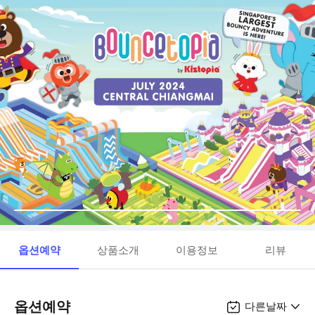
옵션예약
상품소개
이용정보
리뷰
옵션예약
다른날짜