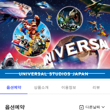
옵션예약
상품소개
이용정보
리뷰
옵션예약
다른날짜