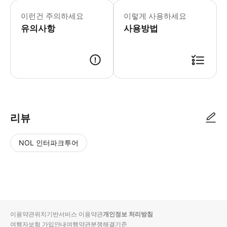
- 이용요건 * 만 0-4세는 별도의 좌
- 추가정보 * 거동이 불편하신 분은 
이런건 주의하세요
이렇게 사용하세요
유의사항
사용방법
리뷰
NOL 인터파크투어
NOL
별
사
에서
점
진/
작성
높
동
된
은
영
리뷰
순
상
이용약관
위치기반서비스 이용약관
개인정보 처리방침
입니
여행자보험 가입안내
여행약관
분쟁해결기준
다.