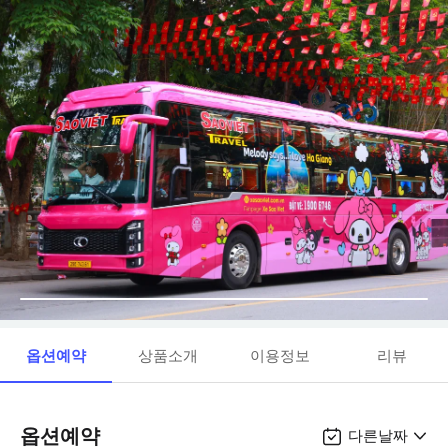
옵션예약
상품소개
이용정보
리뷰
옵션예약
다른날짜