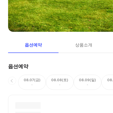
옵션예약
상품소개
옵션예약
08.07(금)
08.08(토)
08.09(일)
08
-
-
-