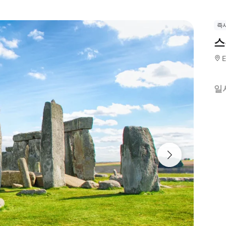
즉
스
E
일