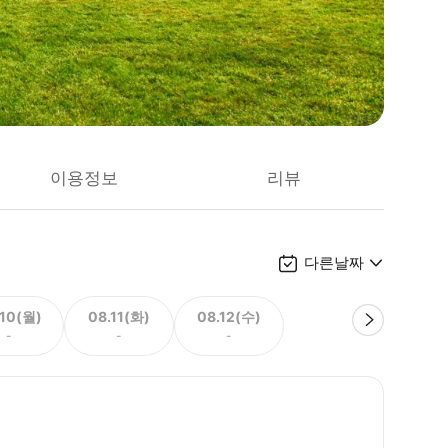
이용정보
리뷰
다른날짜
.10(월)
08.11(화)
08.12(수)
-
-
-