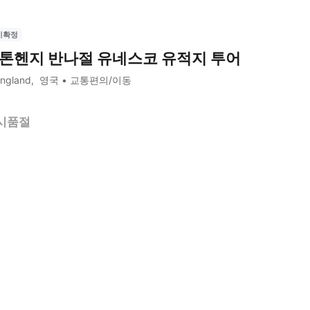
시확정
톤헨지 반나절 유네스코 유적지 투어
ngland
영국
교통편의/이동
시품절