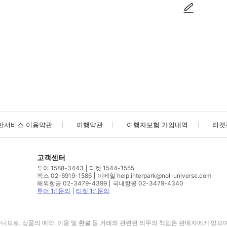
사진/동영상
사진/동영상
반서비스 이용약관
여행약관
여행자보험 가입내역
티켓
고객센터
투어 1588-3443
티켓 1544-1555
팩스 02-6919-1586
이메일 help.interpark@nol-universe.com
해외항공 02-3479-4399
국내항공 02-3479-4340
투어 1:1문의
티켓 1:1문의
므로, 상품의 예약, 이용 및 환불 등 거래와 관련된 의무와 책임은 판매자에게 있으