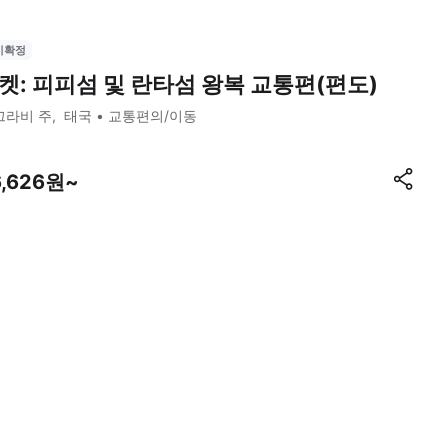
시확정
켓: 피피섬 및 란타섬 왕복 교통편(편도)
끄라비 주
태국
교통편의/이동
6,626원~