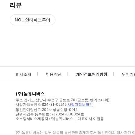
리뷰
NOL 인터파크투어
NOL
에서 작성된 리뷰 입니다.
별점 높은순
별점 높은순
회사소개
이용약관
개인정보처리방침
위치기
(주)놀유니버스
주소
경기도 성남시 수정구 금토로 70 (금토동, 텐엑스타워)
사업자등록번호
824-81-02515
사업자정보확인
통신판매업신고
2024-성남수정-0912
관광사업증 등록번호 : 제2024-000024호
호스팅서비스제공자 (주)놀유니버스｜ 대표이사 이철웅
(주)놀유니버스
는 일부 상품의 통신판매중개자로서 통신판매의 당사자가 아니