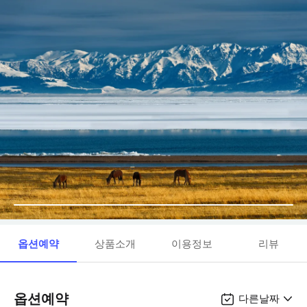
옵션예약
상품소개
이용정보
리뷰
옵션예약
다른날짜